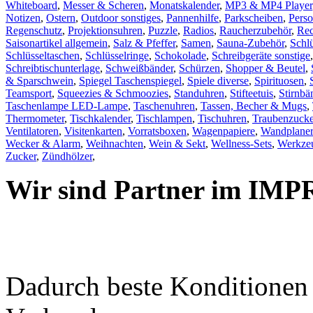
Whiteboard
,
Messer & Scheren
,
Monatskalender
,
MP3 & MP4 Player
Notizen
,
Ostern
,
Outdoor sonstiges
,
Pannenhilfe
,
Parkscheiben
,
Pers
Regenschutz
,
Projektionsuhren
,
Puzzle
,
Radios
,
Raucherzubehör
,
Rec
Saisonartikel allgemein
,
Salz & Pfeffer
,
Samen
,
Sauna-Zubehör
,
Schl
Schlüsseltaschen
,
Schlüsselringe
,
Schokolade
,
Schreibgeräte sonstige
Schreibtischunterlage
,
Schweißbänder
,
Schürzen
,
Shopper & Beutel
,
& Sparschwein
,
Spiegel Taschenspiegel
,
Spiele diverse
,
Spirituosen
,
Teamsport
,
Squeezies & Schmoozies
,
Standuhren
,
Stifteetuis
,
Stirnbä
Taschenlampe LED-Lampe
,
Taschenuhren
,
Tassen, Becher & Mugs
,
Thermometer
,
Tischkalender
,
Tischlampen
,
Tischuhren
,
Traubenzucke
Ventilatoren
,
Visitenkarten
,
Vorratsboxen
,
Wagenpapiere
,
Wandplaner
Wecker & Alarm
,
Weihnachten
,
Wein & Sekt
,
Wellness-Sets
,
Werkzeu
Zucker
,
Zündhölzer
,
Wir sind Partner im IMP
Dadurch beste Konditione