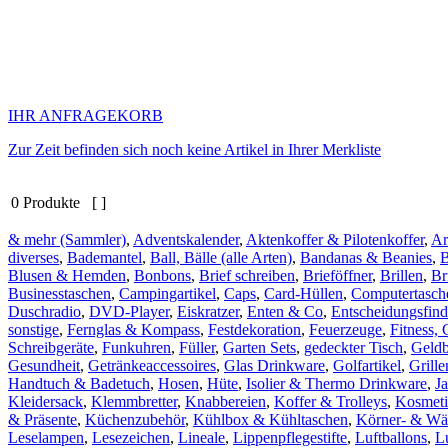
IHR ANFRAGEKORB
Zur Zeit befinden sich noch keine Artikel in Ihrer Merkliste
0 Produkte [ ]
& mehr (Sammler)
,
Adventskalender
,
Aktenkoffer & Pilotenkoffer
,
Ar
diverses
,
Bademantel
,
Ball, Bälle (alle Arten)
,
Bandanas & Beanies
,
Blusen & Hemden
,
Bonbons
,
Brief schreiben
,
Brieföffner
,
Brillen
,
Br
Businesstaschen
,
Campingartikel
,
Caps
,
Card-Hüllen
,
Computertasch
Duschradio
,
DVD-Player
,
Eiskratzer
,
Enten & Co
,
Entscheidungsfind
sonstige
,
Fernglas & Kompass
,
Festdekoration
,
Feuerzeuge
,
Fitness, 
Schreibgeräte
,
Funkuhren
,
Füller
,
Garten Sets
,
gedeckter Tisch
,
Geld
Gesundheit
,
Getränkeaccessoires
,
Glas Drinkware
,
Golfartikel
,
Grill
Handtuch & Badetuch
,
Hosen
,
Hüte
,
Isolier & Thermo Drinkware
,
J
Kleidersack
,
Klemmbretter
,
Knabbereien
,
Koffer & Trolleys
,
Kosmeti
& Präsente
,
Küchenzubehör
,
Kühlbox & Kühltaschen
,
Körner- & Wä
Leselampen
,
Lesezeichen
,
Lineale
,
Lippenpflegestifte
,
Luftballons
,
L