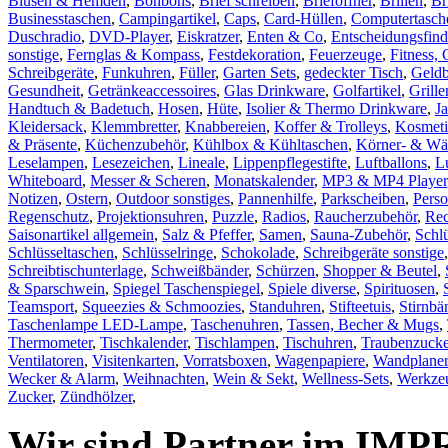
Blusen & Hemden
,
Bonbons
,
Brief schreiben
,
Brieföffner
,
Brillen
,
Br
Businesstaschen
,
Campingartikel
,
Caps
,
Card-Hüllen
,
Computertasch
Duschradio
,
DVD-Player
,
Eiskratzer
,
Enten & Co
,
Entscheidungsfind
sonstige
,
Fernglas & Kompass
,
Festdekoration
,
Feuerzeuge
,
Fitness, 
Schreibgeräte
,
Funkuhren
,
Füller
,
Garten Sets
,
gedeckter Tisch
,
Geld
Gesundheit
,
Getränkeaccessoires
,
Glas Drinkware
,
Golfartikel
,
Grill
Handtuch & Badetuch
,
Hosen
,
Hüte
,
Isolier & Thermo Drinkware
,
J
Kleidersack
,
Klemmbretter
,
Knabbereien
,
Koffer & Trolleys
,
Kosmeti
& Präsente
,
Küchenzubehör
,
Kühlbox & Kühltaschen
,
Körner- & Wä
Leselampen
,
Lesezeichen
,
Lineale
,
Lippenpflegestifte
,
Luftballons
,
L
Whiteboard
,
Messer & Scheren
,
Monatskalender
,
MP3 & MP4 Player
Notizen
,
Ostern
,
Outdoor sonstiges
,
Pannenhilfe
,
Parkscheiben
,
Pers
Regenschutz
,
Projektionsuhren
,
Puzzle
,
Radios
,
Raucherzubehör
,
Rec
Saisonartikel allgemein
,
Salz & Pfeffer
,
Samen
,
Sauna-Zubehör
,
Schl
Schlüsseltaschen
,
Schlüsselringe
,
Schokolade
,
Schreibgeräte sonstige
Schreibtischunterlage
,
Schweißbänder
,
Schürzen
,
Shopper & Beutel
,
& Sparschwein
,
Spiegel Taschenspiegel
,
Spiele diverse
,
Spirituosen
,
Teamsport
,
Squeezies & Schmoozies
,
Standuhren
,
Stifteetuis
,
Stirnbä
Taschenlampe LED-Lampe
,
Taschenuhren
,
Tassen, Becher & Mugs
,
Thermometer
,
Tischkalender
,
Tischlampen
,
Tischuhren
,
Traubenzucke
Ventilatoren
,
Visitenkarten
,
Vorratsboxen
,
Wagenpapiere
,
Wandplaner
Wecker & Alarm
,
Weihnachten
,
Wein & Sekt
,
Wellness-Sets
,
Werkzeu
Zucker
,
Zündhölzer
,
Wir sind Partner im IMP