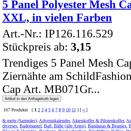
5 Panel Polyester Mesh Ca
XXL, in vielen Farben
Art.-Nr.: IP126.116.529
Stückpreis ab:
3,15
Trendiges 5 Panel Mesh Cap
Ziernähte am SchildFashio
Cap Art. MB071Gr...
167 Produkte [
1
2
3
4
5
6
7
8
9
10
11
] [
»
]
& mehr (Sammler)
,
Adventskalender
,
Aktenkoffer & Pilotenkoffer
,
Ar
diverses
,
Bademantel
,
Ball, Bälle (alle Arten)
,
Bandanas & Beanies
,