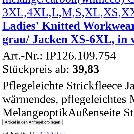
Ladies' Knitted Workwear
grau/ Jacken XS-6XL, in 
Art.-Nr.: IP126.109.754
Stückpreis ab:
39,83
Pflegeleichte Strickfleece 
wärmendes, pflegeleichtes M
MelangeoptikAußenseite Str
64 Produkte [
1
2
3
4
5
6
] [
»
]