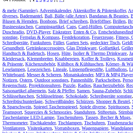
& mehr (Sammler)
,
Adventskalender
,
Aktenkoffer & Pilotenkoffer
,
Ar
diverses
,
Bademantel
,
Ball, Bälle (alle Arten)
,
Bandanas & Beanies
,
Blusen & Hemden
,
Bonbons
,
Brief schreiben
,
Brieföffner
,
Brillen
,
Br
Businesstaschen
,
Campingartikel
,
Caps
,
Card-Hüllen
,
Computertasch
Duschradio
,
DVD-Player
,
Eiskratzer
,
Enten & Co
,
Entscheidungsfind
sonstige
,
Fernglas & Kompass
,
Festdekoration
,
Feuerzeuge
,
Fitness, 
Schreibgeräte
,
Funkuhren
,
Füller
,
Garten Sets
,
gedeckter Tisch
,
Geld
Gesundheit
,
Getränkeaccessoires
,
Glas Drinkware
,
Golfartikel
,
Grill
Handtuch & Badetuch
,
Hosen
,
Hüte
,
Isolier & Thermo Drinkware
,
J
Kleidersack
,
Klemmbretter
,
Knabbereien
,
Koffer & Trolleys
,
Kosmeti
& Präsente
,
Küchenzubehör
,
Kühlbox & Kühltaschen
,
Körner- & Wä
Leselampen
,
Lesezeichen
,
Lineale
,
Lippenpflegestifte
,
Luftballons
,
L
Whiteboard
,
Messer & Scheren
,
Monatskalender
,
MP3 & MP4 Player
Notizen
,
Ostern
,
Outdoor sonstiges
,
Pannenhilfe
,
Parkscheiben
,
Pers
Regenschutz
,
Projektionsuhren
,
Puzzle
,
Radios
,
Raucherzubehör
,
Rec
Saisonartikel allgemein
,
Salz & Pfeffer
,
Samen
,
Sauna-Zubehör
,
Schl
Schlüsseltaschen
,
Schlüsselringe
,
Schokolade
,
Schreibgeräte sonstige
Schreibtischunterlage
,
Schweißbänder
,
Schürzen
,
Shopper & Beutel
,
& Sparschwein
,
Spiegel Taschenspiegel
,
Spiele diverse
,
Spirituosen
,
Teamsport
,
Squeezies & Schmoozies
,
Standuhren
,
Stifteetuis
,
Stirnbä
Taschenlampe LED-Lampe
,
Taschenuhren
,
Tassen, Becher & Mugs
,
Thermometer
,
Tischkalender
,
Tischlampen
,
Tischuhren
,
Traubenzucke
Ventilatoren
,
Visitenkarten
,
Vorratsboxen
,
Wagenpapiere
,
Wandplaner