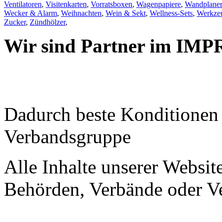
Ventilatoren
,
Visitenkarten
,
Vorratsboxen
,
Wagenpapiere
,
Wandplaner
Wecker & Alarm
,
Weihnachten
,
Wein & Sekt
,
Wellness-Sets
,
Werkzeu
Zucker
,
Zündhölzer
,
Wir sind Partner im IMP
Dadurch beste Konditione
Verbandsgruppe
Alle Inhalte unserer Website
Behörden, Verbände oder Ve