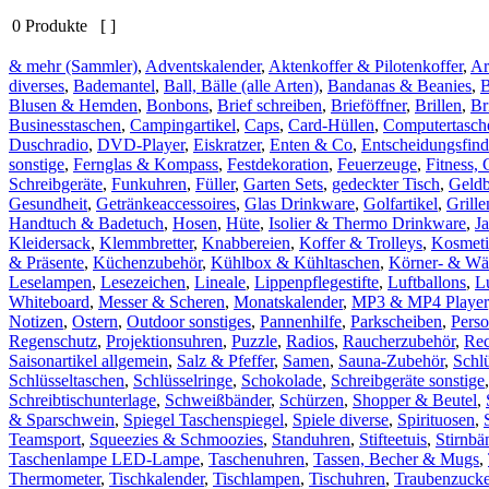
0 Produkte [ ]
& mehr (Sammler)
,
Adventskalender
,
Aktenkoffer & Pilotenkoffer
,
Ar
diverses
,
Bademantel
,
Ball, Bälle (alle Arten)
,
Bandanas & Beanies
,
Blusen & Hemden
,
Bonbons
,
Brief schreiben
,
Brieföffner
,
Brillen
,
Br
Businesstaschen
,
Campingartikel
,
Caps
,
Card-Hüllen
,
Computertasch
Duschradio
,
DVD-Player
,
Eiskratzer
,
Enten & Co
,
Entscheidungsfind
sonstige
,
Fernglas & Kompass
,
Festdekoration
,
Feuerzeuge
,
Fitness, 
Schreibgeräte
,
Funkuhren
,
Füller
,
Garten Sets
,
gedeckter Tisch
,
Geld
Gesundheit
,
Getränkeaccessoires
,
Glas Drinkware
,
Golfartikel
,
Grill
Handtuch & Badetuch
,
Hosen
,
Hüte
,
Isolier & Thermo Drinkware
,
J
Kleidersack
,
Klemmbretter
,
Knabbereien
,
Koffer & Trolleys
,
Kosmeti
& Präsente
,
Küchenzubehör
,
Kühlbox & Kühltaschen
,
Körner- & Wä
Leselampen
,
Lesezeichen
,
Lineale
,
Lippenpflegestifte
,
Luftballons
,
L
Whiteboard
,
Messer & Scheren
,
Monatskalender
,
MP3 & MP4 Player
Notizen
,
Ostern
,
Outdoor sonstiges
,
Pannenhilfe
,
Parkscheiben
,
Pers
Regenschutz
,
Projektionsuhren
,
Puzzle
,
Radios
,
Raucherzubehör
,
Rec
Saisonartikel allgemein
,
Salz & Pfeffer
,
Samen
,
Sauna-Zubehör
,
Schl
Schlüsseltaschen
,
Schlüsselringe
,
Schokolade
,
Schreibgeräte sonstige
Schreibtischunterlage
,
Schweißbänder
,
Schürzen
,
Shopper & Beutel
,
& Sparschwein
,
Spiegel Taschenspiegel
,
Spiele diverse
,
Spirituosen
,
Teamsport
,
Squeezies & Schmoozies
,
Standuhren
,
Stifteetuis
,
Stirnbä
Taschenlampe LED-Lampe
,
Taschenuhren
,
Tassen, Becher & Mugs
,
Thermometer
,
Tischkalender
,
Tischlampen
,
Tischuhren
,
Traubenzucke