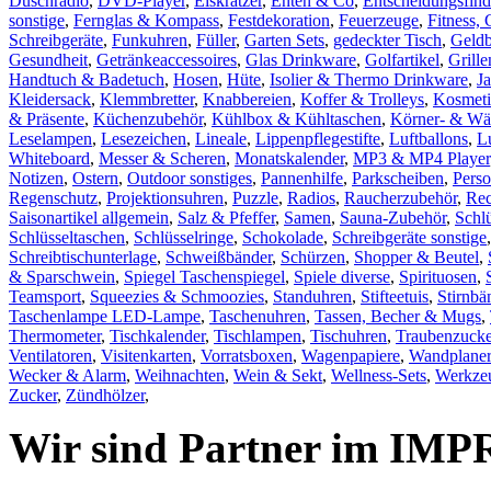
Duschradio
,
DVD-Player
,
Eiskratzer
,
Enten & Co
,
Entscheidungsfind
sonstige
,
Fernglas & Kompass
,
Festdekoration
,
Feuerzeuge
,
Fitness, 
Schreibgeräte
,
Funkuhren
,
Füller
,
Garten Sets
,
gedeckter Tisch
,
Geld
Gesundheit
,
Getränkeaccessoires
,
Glas Drinkware
,
Golfartikel
,
Grill
Handtuch & Badetuch
,
Hosen
,
Hüte
,
Isolier & Thermo Drinkware
,
J
Kleidersack
,
Klemmbretter
,
Knabbereien
,
Koffer & Trolleys
,
Kosmeti
& Präsente
,
Küchenzubehör
,
Kühlbox & Kühltaschen
,
Körner- & Wä
Leselampen
,
Lesezeichen
,
Lineale
,
Lippenpflegestifte
,
Luftballons
,
L
Whiteboard
,
Messer & Scheren
,
Monatskalender
,
MP3 & MP4 Player
Notizen
,
Ostern
,
Outdoor sonstiges
,
Pannenhilfe
,
Parkscheiben
,
Pers
Regenschutz
,
Projektionsuhren
,
Puzzle
,
Radios
,
Raucherzubehör
,
Rec
Saisonartikel allgemein
,
Salz & Pfeffer
,
Samen
,
Sauna-Zubehör
,
Schl
Schlüsseltaschen
,
Schlüsselringe
,
Schokolade
,
Schreibgeräte sonstige
Schreibtischunterlage
,
Schweißbänder
,
Schürzen
,
Shopper & Beutel
,
& Sparschwein
,
Spiegel Taschenspiegel
,
Spiele diverse
,
Spirituosen
,
Teamsport
,
Squeezies & Schmoozies
,
Standuhren
,
Stifteetuis
,
Stirnbä
Taschenlampe LED-Lampe
,
Taschenuhren
,
Tassen, Becher & Mugs
,
Thermometer
,
Tischkalender
,
Tischlampen
,
Tischuhren
,
Traubenzucke
Ventilatoren
,
Visitenkarten
,
Vorratsboxen
,
Wagenpapiere
,
Wandplaner
Wecker & Alarm
,
Weihnachten
,
Wein & Sekt
,
Wellness-Sets
,
Werkzeu
Zucker
,
Zündhölzer
,
Wir sind Partner im IMP