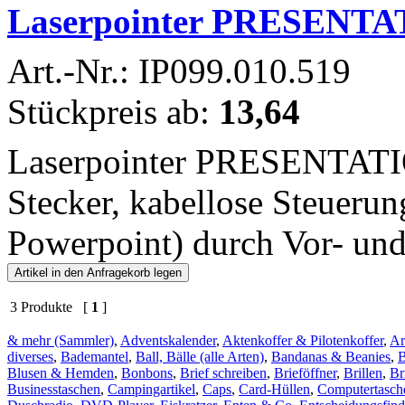
Laserpointer PRESENTA
Art.-Nr.: IP099.010.519
Stückpreis ab:
13,64
Laserpointer PRESENTATIO
Stecker, kabellose Steuerun
Powerpoint) durch Vor- und 
3 Produkte [
1
]
& mehr (Sammler)
,
Adventskalender
,
Aktenkoffer & Pilotenkoffer
,
Ar
diverses
,
Bademantel
,
Ball, Bälle (alle Arten)
,
Bandanas & Beanies
,
Blusen & Hemden
,
Bonbons
,
Brief schreiben
,
Brieföffner
,
Brillen
,
Br
Businesstaschen
,
Campingartikel
,
Caps
,
Card-Hüllen
,
Computertasch