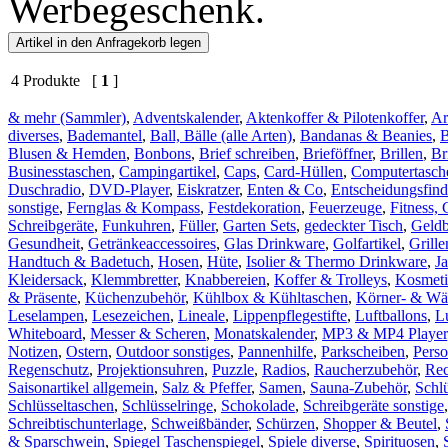
Werbegeschenk.
4 Produkte [
1
]
& mehr (Sammler)
,
Adventskalender
,
Aktenkoffer & Pilotenkoffer
,
Ar
diverses
,
Bademantel
,
Ball, Bälle (alle Arten)
,
Bandanas & Beanies
,
Blusen & Hemden
,
Bonbons
,
Brief schreiben
,
Brieföffner
,
Brillen
,
Br
Businesstaschen
,
Campingartikel
,
Caps
,
Card-Hüllen
,
Computertasch
Duschradio
,
DVD-Player
,
Eiskratzer
,
Enten & Co
,
Entscheidungsfind
sonstige
,
Fernglas & Kompass
,
Festdekoration
,
Feuerzeuge
,
Fitness, 
Schreibgeräte
,
Funkuhren
,
Füller
,
Garten Sets
,
gedeckter Tisch
,
Geld
Gesundheit
,
Getränkeaccessoires
,
Glas Drinkware
,
Golfartikel
,
Grill
Handtuch & Badetuch
,
Hosen
,
Hüte
,
Isolier & Thermo Drinkware
,
J
Kleidersack
,
Klemmbretter
,
Knabbereien
,
Koffer & Trolleys
,
Kosmeti
& Präsente
,
Küchenzubehör
,
Kühlbox & Kühltaschen
,
Körner- & Wä
Leselampen
,
Lesezeichen
,
Lineale
,
Lippenpflegestifte
,
Luftballons
,
L
Whiteboard
,
Messer & Scheren
,
Monatskalender
,
MP3 & MP4 Player
Notizen
,
Ostern
,
Outdoor sonstiges
,
Pannenhilfe
,
Parkscheiben
,
Pers
Regenschutz
,
Projektionsuhren
,
Puzzle
,
Radios
,
Raucherzubehör
,
Rec
Saisonartikel allgemein
,
Salz & Pfeffer
,
Samen
,
Sauna-Zubehör
,
Schl
Schlüsseltaschen
,
Schlüsselringe
,
Schokolade
,
Schreibgeräte sonstige
Schreibtischunterlage
,
Schweißbänder
,
Schürzen
,
Shopper & Beutel
,
& Sparschwein
,
Spiegel Taschenspiegel
,
Spiele diverse
,
Spirituosen
,