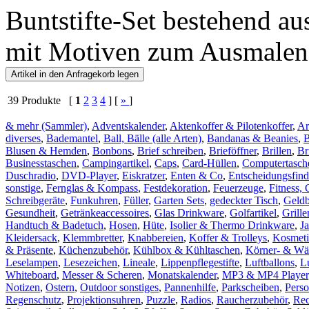
Buntstifte-Set bestehend au
mit Motiven zum Ausmalen
39 Produkte [
1
2
3
4
] [
»
]
& mehr (Sammler)
,
Adventskalender
,
Aktenkoffer & Pilotenkoffer
,
Ar
diverses
,
Bademantel
,
Ball, Bälle (alle Arten)
,
Bandanas & Beanies
,
Blusen & Hemden
,
Bonbons
,
Brief schreiben
,
Brieföffner
,
Brillen
,
Br
Businesstaschen
,
Campingartikel
,
Caps
,
Card-Hüllen
,
Computertasch
Duschradio
,
DVD-Player
,
Eiskratzer
,
Enten & Co
,
Entscheidungsfind
sonstige
,
Fernglas & Kompass
,
Festdekoration
,
Feuerzeuge
,
Fitness, 
Schreibgeräte
,
Funkuhren
,
Füller
,
Garten Sets
,
gedeckter Tisch
,
Geld
Gesundheit
,
Getränkeaccessoires
,
Glas Drinkware
,
Golfartikel
,
Grill
Handtuch & Badetuch
,
Hosen
,
Hüte
,
Isolier & Thermo Drinkware
,
J
Kleidersack
,
Klemmbretter
,
Knabbereien
,
Koffer & Trolleys
,
Kosmeti
& Präsente
,
Küchenzubehör
,
Kühlbox & Kühltaschen
,
Körner- & Wä
Leselampen
,
Lesezeichen
,
Lineale
,
Lippenpflegestifte
,
Luftballons
,
L
Whiteboard
,
Messer & Scheren
,
Monatskalender
,
MP3 & MP4 Player
Notizen
,
Ostern
,
Outdoor sonstiges
,
Pannenhilfe
,
Parkscheiben
,
Pers
Regenschutz
,
Projektionsuhren
,
Puzzle
,
Radios
,
Raucherzubehör
,
Rec