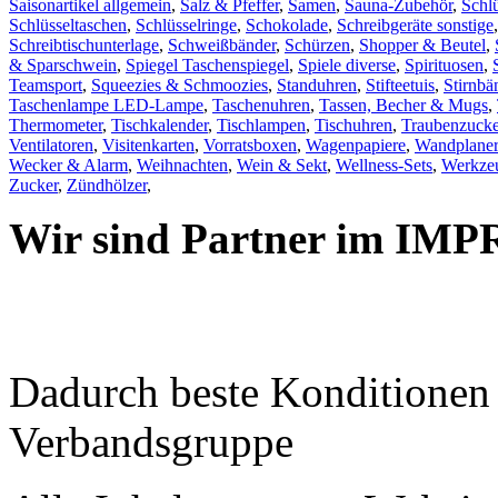
Saisonartikel allgemein
,
Salz & Pfeffer
,
Samen
,
Sauna-Zubehör
,
Schl
Schlüsseltaschen
,
Schlüsselringe
,
Schokolade
,
Schreibgeräte sonstige
Schreibtischunterlage
,
Schweißbänder
,
Schürzen
,
Shopper & Beutel
,
& Sparschwein
,
Spiegel Taschenspiegel
,
Spiele diverse
,
Spirituosen
,
Teamsport
,
Squeezies & Schmoozies
,
Standuhren
,
Stifteetuis
,
Stirnbä
Taschenlampe LED-Lampe
,
Taschenuhren
,
Tassen, Becher & Mugs
,
Thermometer
,
Tischkalender
,
Tischlampen
,
Tischuhren
,
Traubenzucke
Ventilatoren
,
Visitenkarten
,
Vorratsboxen
,
Wagenpapiere
,
Wandplaner
Wecker & Alarm
,
Weihnachten
,
Wein & Sekt
,
Wellness-Sets
,
Werkzeu
Zucker
,
Zündhölzer
,
Wir sind Partner im IMP
Dadurch beste Konditione
Verbandsgruppe