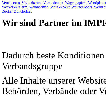
Ventilatoren
,
Visitenkarten
,
Vorratsboxen
,
Wagenpapiere
,
Wandplaner
Wecker & Alarm
,
Weihnachten
,
Wein & Sekt
,
Wellness-Sets
,
Werkzeu
Zucker
,
Zündhölzer
,
Wir sind Partner im IMP
Dadurch beste Konditione
Verbandsgruppe
Alle Inhalte unserer Website
Behörden, Verbände oder Ve