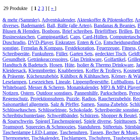
29 Produkte [
1
2
3
] [
»
]
& mehr (Sammler)
,
Adventskalender
,
Aktenkoffer & Pilotenkoffer
,
Ar
diverses
,
Bademantel
,
Ball, Bälle (alle Arten)
,
Bandanas & Beanies
,
Blusen & Hemden
,
Bonbons
,
Brief schreiben
,
Brieföffner
,
Brillen
,
Br
Businesstaschen
,
Campingartikel
,
Caps
,
Card-Hüllen
,
Computertasch
Duschradio
,
DVD-Player
,
Eiskratzer
,
Enten & Co
,
Entscheidungsfind
sonstige
,
Fernglas & Kompass
,
Festdekoration
,
Feuerzeuge
,
Fitness, 
Schreibgeräte
,
Funkuhren
,
Füller
,
Garten Sets
,
gedeckter Tisch
,
Geld
Gesundheit
,
Getränkeaccessoires
,
Glas Drinkware
,
Golfartikel
,
Grill
Handtuch & Badetuch
,
Hosen
,
Hüte
,
Isolier & Thermo Drinkware
,
J
Kleidersack
,
Klemmbretter
,
Knabbereien
,
Koffer & Trolleys
,
Kosmeti
& Präsente
,
Küchenzubehör
,
Kühlbox & Kühltaschen
,
Körner- & Wä
Leselampen
,
Lesezeichen
,
Lineale
,
Lippenpflegestifte
,
Luftballons
,
L
Whiteboard
,
Messer & Scheren
,
Monatskalender
,
MP3 & MP4 Player
Notizen
,
Ostern
,
Outdoor sonstiges
,
Pannenhilfe
,
Parkscheiben
,
Pers
Regenschutz
,
Projektionsuhren
,
Puzzle
,
Radios
,
Raucherzubehör
,
Rec
Saisonartikel allgemein
,
Salz & Pfeffer
,
Samen
,
Sauna-Zubehör
,
Schl
Schlüsseltaschen
,
Schlüsselringe
,
Schokolade
,
Schreibgeräte sonstige
Schreibtischunterlage
,
Schweißbänder
,
Schürzen
,
Shopper & Beutel
,
& Sparschwein
,
Spiegel Taschenspiegel
,
Spiele diverse
,
Spirituosen
,
Teamsport
,
Squeezies & Schmoozies
,
Standuhren
,
Stifteetuis
,
Stirnbä
Taschenlampe LED-Lampe
,
Taschenuhren
,
Tassen, Becher & Mugs
,
Thermometer
,
Tischkalender
,
Tischlampen
,
Tischuhren
,
Traubenzucke